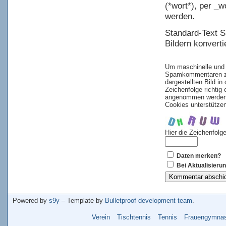
(*wort*), per _w
werden.
Standard-Text Sm
Bildern konvertie
Um maschinelle und 
Spamkommentaren zu 
dargestellten Bild i
Zeichenfolge richti
angenommen werden. 
Cookies unterstütze
Hier die Zeichenfolg
Daten merken?
Bei Aktualisieru
Powered by
s9y
– Template by
Bulletproof development team
.
Verein
Tischtennis
Tennis
Frauengymnas